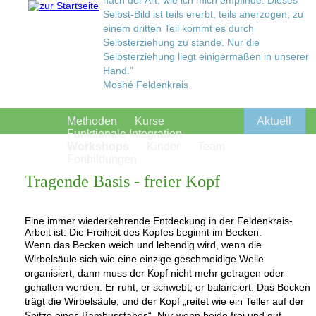
nach der Art, wie ich mich empfinde. Dieses
Selbst-Bild ist teils ererbt, teils anerzogen; zu
einem dritten Teil kommt es durch
Selbsterziehung zu stande. Nur die
Selbsterziehung liegt einigermaßen in unserer
Hand."
Moshé Feldenkrais
Methoden
Kurse
Aktuell
Funktionale Integration
Workshops
Kinder
Team
Fortbildungen
Tragende Basis - freier Kopf
Eine immer wiederkehrende Entdeckung in der Feldenkrais-
Arbeit ist: Die Freiheit des Kopfes beginnt im Becken.
Wenn das Becken weich und lebendig wird, wenn die
Wirbelsäule sich wie eine einzige geschmeidige Welle
organisiert, dann muss der Kopf nicht mehr getragen oder
gehalten werden. Er ruht, er schwebt, er balanciert. Das Becken
trägt die Wirbelsäule, und der Kopf „reitet wie ein Teller auf der
Spitze eines Bambusstabes“. Nur wenn beide frei und gut